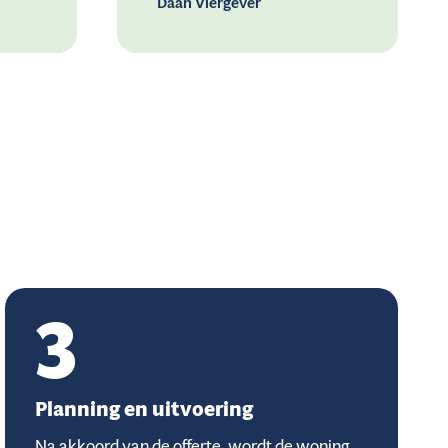
Daan Viergever
3
Planning en uitvoering
Na akkoord van de offerte, wordt de woning