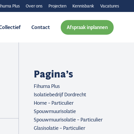
ihuma Plus
Over ons
Projecten
Kennisbank
Vacatures
ollectief
Contact
Afspraak inplannen
Pagina’s
Fihuma Plus
Isolatiebedrijf Dordrecht
Home – Particulier
Spouwmuurisolatie
Spouwmuurisolatie – Particulier
Glasisolatie – Particulier