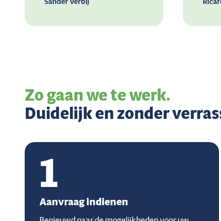
Sander Verbij
Ricar
Zo gaan we te werk.
Duidelijk en zonder verras
1
Aanvraag indienen
Benieuwd naar de mogelijkheden voor uw