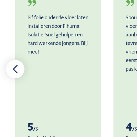
Pif folie onder de vloer laten
Spou
installeren door Fihuma
vloer
Isolatie. Snel geholpen en
aanb
hard werkende jongens. Blij
tevr
mee!
vrien
eers
pas k
5
4
/5
/5