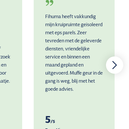
Fihuma heeft vakkundig
mijn kruipruimte geïsoleerd
met eps parels. Zeer
tevreden met de geleverde
f
diensten, vriendelijke
rzoek
service en binnen een
 en
maand gepland en
oor
uitgevoerd. Muffe geur in de
atje.
gang is weg, blij met het
goede advies.
5
/5