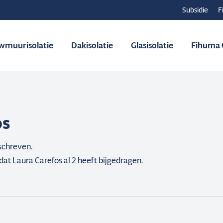
Subsidie
F
wmuurisolatie
Dakisolatie
Glasisolatie
Fihuma C
os
eschreven.
 dat
Laura Carefos
al 2 heeft bijgedragen.