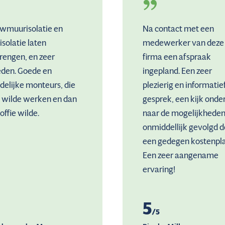
wmuurisolatie en
Na contact met een
isolatie laten
medewerker van deze
rengen, en zeer
firma een afspraak
eden. Goede en
ingepland. Een zeer
delijke monteurs, die
plezierig en informatie
t wilde werken en dan
gesprek, een kijk onde
offie wilde.
naar de mogelijkheden
onmiddellijk gevolgd d
een gedegen kostenpla
Een zeer aangename
ervaring!
5
/5