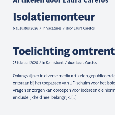
Artikelen door Laura Carefos
Isolatiemonteur
/
/
6 augustus 2026
in
Vacatures
door
Laura Carefos
Toelichting omtren
/
/
25 februari 2026
in
Kennisbank
door
Laura Carefos
Onlangs zijn er in diverse media artikelen gepubliceerd
ontstaan bij het toepassen van UF-schuim voor het iso
vragen en zorgen kan oproepen voor iedereen die hierm
en duidelijkheid heel belangrijk. […]