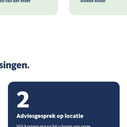
do van der Meer
Rineke Miller
singen.
2
Adviesgesprek op locatie
Wij komen graag bij u langs om onze