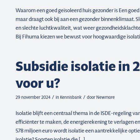
Waarom een goed geïsoleerd huis gezonder is Een goed g
maar draagt ook bij aan een gezonder binnenklimaat. S
en slechte luchtkwaliteit, wat weer gezondheidsklacht
Bij Fihuma kiezen we bewust voor hoogwaardige isolati
Subsidie isolatie in
voor u?
/
/
29 november 2024
in
Kennisbank
door
Newmore
Isolatie blijft een centraal thema in de ISDE-regeling 
efficiënter te maken, de energierekening te verlagen e
578 miljoen euro wordt isolatie een aantrekkelijke optie
isolatie? Soorten isolatie die […]