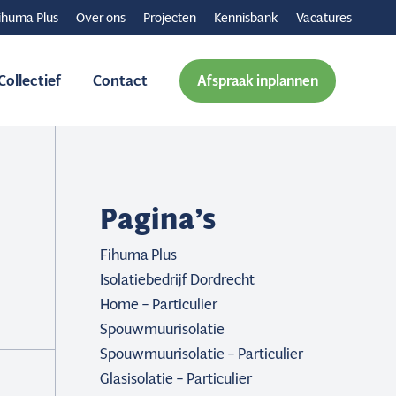
ihuma Plus
Over ons
Projecten
Kennisbank
Vacatures
ollectief
Contact
Afspraak inplannen
Pagina’s
Fihuma Plus
Isolatiebedrijf Dordrecht
Home – Particulier
Spouwmuurisolatie
Spouwmuurisolatie – Particulier
Glasisolatie – Particulier