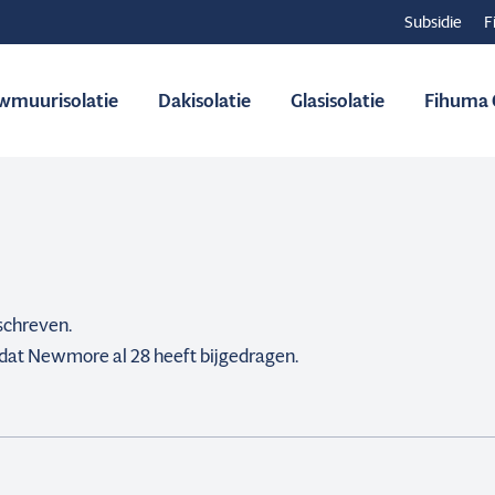
Subsidie
F
wmuurisolatie
Dakisolatie
Glasisolatie
Fihuma C
eschreven.
 dat
Newmore
al 28 heeft bijgedragen.