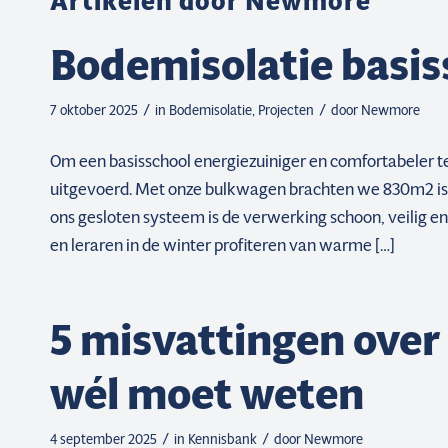
Artikelen door Newmore
Bodemisolatie basis
/
/
7 oktober 2025
in
Bodemisolatie
,
Projecten
door
Newmore
Om een basisschool energiezuiniger en comfortabeler 
uitgevoerd. Met onze bulkwagen brachten we 830m2 isol
ons gesloten systeem is de verwerking schoon, veilig en 
en leraren in de winter profiteren van warme […]
5 misvattingen over 
wél moet weten
/
/
4 september 2025
in
Kennisbank
door
Newmore