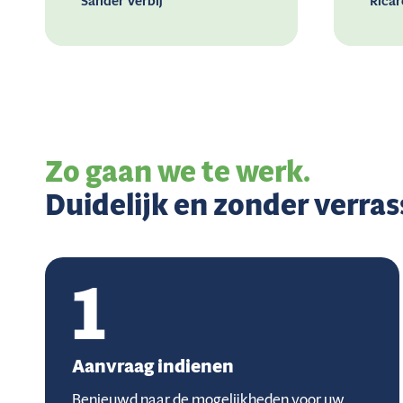
Sander Verbij
Ricar
Zo gaan we te werk.
Duidelijk en zonder verras
1
Aanvraag indienen
Benieuwd naar de mogelijkheden voor uw