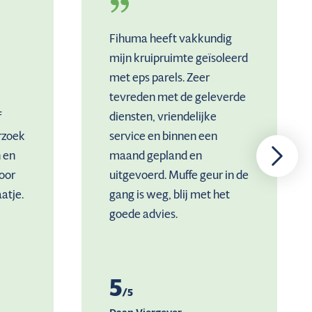
Fihuma heeft vakkundig
mijn kruipruimte geïsoleerd
met eps parels. Zeer
tevreden met de geleverde
f
diensten, vriendelijke
rzoek
service en binnen een
 en
maand gepland en
oor
uitgevoerd. Muffe geur in de
atje.
gang is weg, blij met het
goede advies.
5
/5