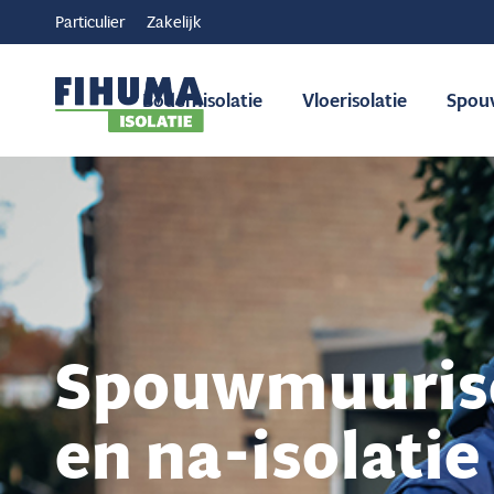
Particulier
Zakelijk
Bodemisolatie
Vloerisolatie
Spou
Spouwmuuriso
en na-isolatie