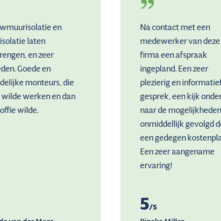
wmuurisolatie en
Na contact met een
isolatie laten
medewerker van deze
rengen, en zeer
firma een afspraak
eden. Goede en
ingepland. Een zeer
delijke monteurs, die
plezierig en informatie
t wilde werken en dan
gesprek, een kijk onde
offie wilde.
naar de mogelijkheden
onmiddellijk gevolgd d
een gedegen kostenpla
Een zeer aangename
ervaring!
5
/5