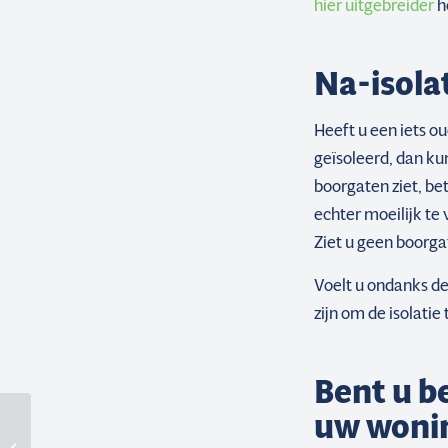
hier uitgebreider
h
Na-isolat
Heeft u een iets o
geïsoleerd, dan ku
boorgaten ziet, be
echter moeilijk te
Ziet u geen boorga
Voelt u ondanks de
zijn om de isolatie 
Bent u b
uw woni
Kruipruimte-
isolatie: wat is