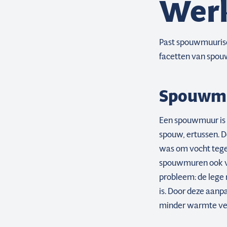
Werk
Past spouwmuurisol
facetten van spou
Spouwmuu
Een spouwmuur is e
spouw, ertussen. D
was om vocht tege
spouwmuren ook ve
probleem: de lege
is. Door deze aanp
minder warmte ver