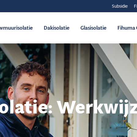
Subsidie
F
wmuurisolatie
Dakisolatie
Glasisolatie
Fihuma C
latie: Werkwij