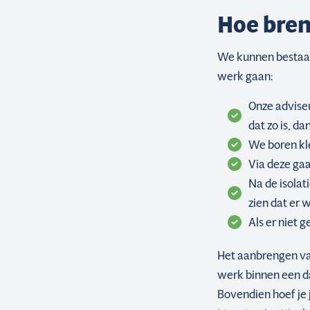
Hoe bren
We kunnen bestaan
werk gaan:
Onze adviseur
dat zo is, d
We boren kle
Via deze gaa
Na de isolati
zien dat er 
Als er niet 
Het aanbrengen van
werk binnen een da
Bovendien hoef je