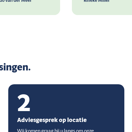
do van der Meer
Rineke Miller
singen.
2
Adviesgesprek op locatie
Wij komen graag bij u langs om onze