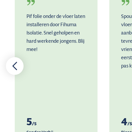
Pif folie onder de vloer laten
Spou
installeren door Fihuma
vloer
Isolatie. Snel geholpen en
aanb
hard werkende jongens. Blij
tevr
mee!
vrien
eers
pas k
5
4
/5
/5