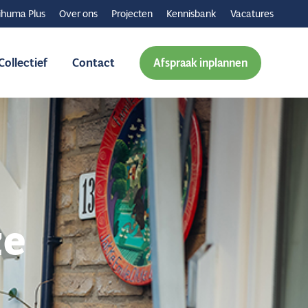
ihuma Plus
Over ons
Projecten
Kennisbank
Vacatures
ollectief
Contact
Afspraak inplannen
ze