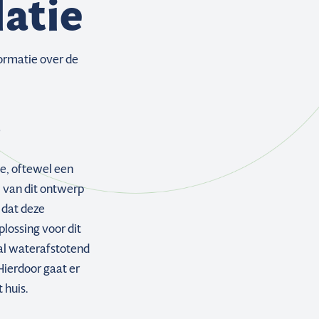
latie
ormatie over de
e, oftewel een
l van dit ontwerp
 dat deze
lossing voor dit
al waterafstotend
Hierdoor gaat er
 huis.