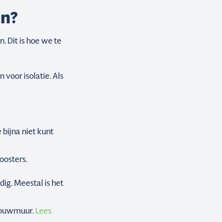
an?
 Dit is hoe we te
 voor isolatie. Als
e bijna niet kunt
oosters.
ig. Meestal is het
spouwmuur.
Lees