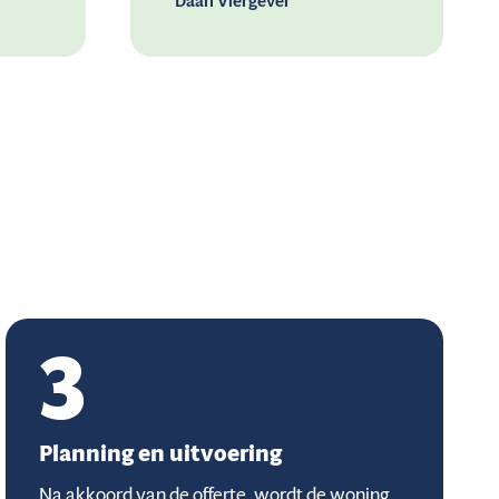
Daan Viergever
3
Planning en uitvoering
Na akkoord van de offerte, wordt de woning