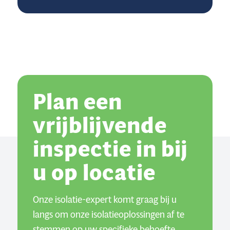
Plan een
vrijblijvende
inspectie in bij
u op locatie
Onze isolatie-expert komt graag bij u
langs om onze isolatieoplossingen af te
stemmen op uw specifieke behoefte.