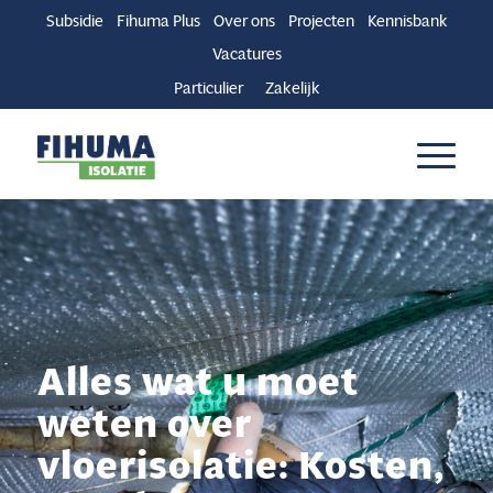
Subsidie
Fihuma Plus
Over ons
Projecten
Kennisbank
Vacatures
Particulier
Zakelijk
Alles wat u moet
weten over
vloerisolatie: Kosten,