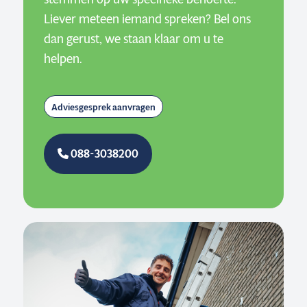
Liever meteen iemand spreken? Bel ons
dan gerust, we staan klaar om u te
helpen.
Adviesgesprek aanvragen
088-3038200