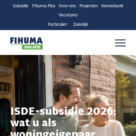
Subsidie
Fihuma Plus
Over ons
Projecten
Kennisbank
Vacatures
Particulier
Zakelijk
ISDE-subsidie 2026:
wat u als
woningeigenaar