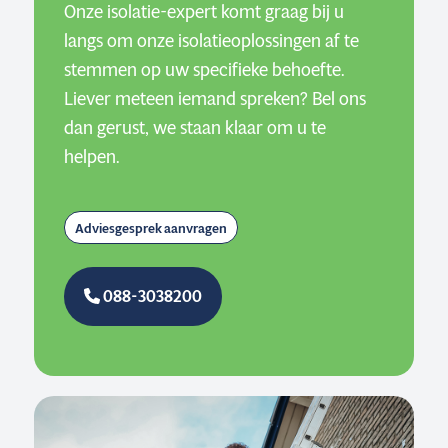
Onze isolatie-expert komt graag bij u
langs om onze isolatieoplossingen af te
stemmen op uw specifieke behoefte.
Liever meteen iemand spreken? Bel ons
dan gerust, we staan klaar om u te
helpen.
Adviesgesprek aanvragen
088-3038200